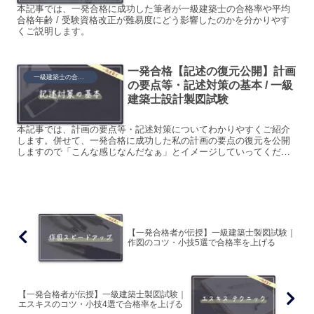
本記事では、一発合格に成功した筆者が一級建築士の合格率や平均
合格年齢 / 受験資格改正が難易度にどう影響したのかを分かりやす
くご説明します。
一発合格【記述の復元公開】計画
一級建築士の合格ノウハウ
の要点等・記述対策の基本 / 一級
建築士設計製図試験
本記事では、計画の要点等・記述対策についてわかりやすくご紹介
します。併せて、一発合格に成功した私の計画の要点の復元を公開
しますので「こんな感じなんだなぁ」とイメージしていってくださ
い。
【一発合格者が伝授】一級建築士製図試験｜
作図のコツ・小技5選で合格率を上げる
【一発合格者が伝授】一級建築士製図試験｜
エスキスのコツ・小技4選で合格率を上げる