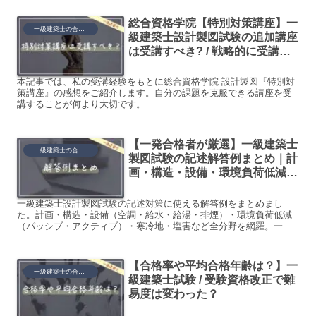
総合資格学院【特別対策講座】一
一級建築士の合格ノウハウ
級建築士設計製図試験の追加講座
は受講すべき? / 戦略的に受講し
よう
本記事では、私の受講経験をもとに総合資格学院 設計製図『特別対
策講座』の感想をご紹介します。自分の課題を克服できる講座を受
講することが何より大切です。
【一発合格者が厳選】一級建築士
一級建築士の合格ノウハウ
製図試験の記述解答例まとめ｜計
画・構造・設備・環境負荷低減
【2026年版】
一級建築士設計製図試験の記述対策に使える解答例をまとめまし
た。計画・構造・設備（空調・給水・給湯・排煙）・環境負荷低減
（パッシブ・アクティブ）・寒冷地・塩害など全分野を網羅。一発
合格者が厳選したキーワード付きで実践的に使えます。
【合格率や平均合格年齢は？】一
一級建築士の合格ノウハウ
級建築士試験 / 受験資格改正で難
易度は変わった？