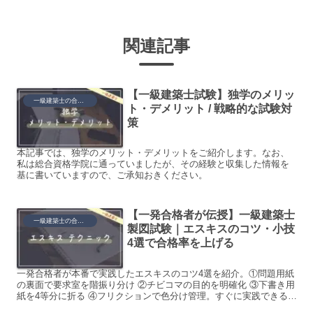
関連記事
【一級建築士試験】独学のメリッ
一級建築士の合格ノウハウ
ト・デメリット / 戦略的な試験対
策
本記事では、独学のメリット・デメリットをご紹介します。なお、
私は総合資格学院に通っていましたが、その経験と収集した情報を
基に書いていますので、ご承知おきください。
【一発合格者が伝授】一級建築士
一級建築士の合格ノウハウ
製図試験｜エスキスのコツ・小技
4選で合格率を上げる
一発合格者が本番で実践したエスキスのコツ4選を紹介。①問題用紙
の裏面で要求室を階振り分け ②チビコマの目的を明確化 ③下書き用
紙を4等分に折る ④フリクションで色分け管理。すぐに実践できるテ
クニックばかりです。