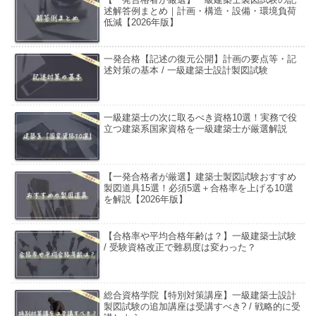
述解答例まとめ｜計画・構造・設備・環境負荷
低減【2026年版】
一発合格【記述の復元公開】計画の要点等・記
述対策の基本 / 一級建築士設計製図試験
一級建築士の次に取るべき資格10選！実務で役
立つ建築系国家資格を一級建築士が厳選解説
【一発合格者が厳選】建築士製図試験おすすめ
製図道具15選！必須5選＋合格率を上げる10選
を解説【2026年版】
【合格率や平均合格年齢は？】一級建築士試験
/ 受験資格改正で難易度は変わった？
総合資格学院【特別対策講座】一級建築士設計
製図試験の追加講座は受講すべき? / 戦略的に受