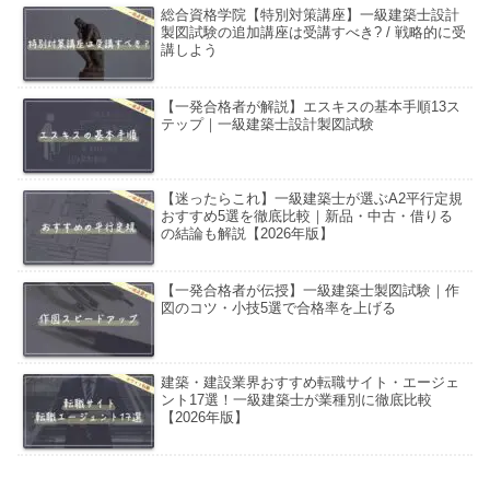
総合資格学院【特別対策講座】一級建築士設計
製図試験の追加講座は受講すべき? / 戦略的に受
講しよう
【一発合格者が解説】エスキスの基本手順13ス
テップ｜一級建築士設計製図試験
【迷ったらこれ】一級建築士が選ぶA2平行定規
おすすめ5選を徹底比較｜新品・中古・借りる
の結論も解説【2026年版】
【一発合格者が伝授】一級建築士製図試験｜作
図のコツ・小技5選で合格率を上げる
建築・建設業界おすすめ転職サイト・エージェ
ント17選！一級建築士が業種別に徹底比較
【2026年版】