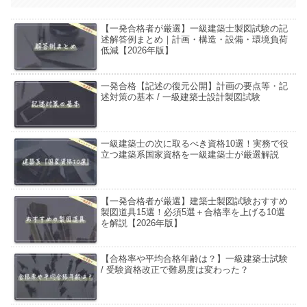
【一発合格者が厳選】一級建築士製図試験の記
述解答例まとめ｜計画・構造・設備・環境負荷
低減【2026年版】
一発合格【記述の復元公開】計画の要点等・記
述対策の基本 / 一級建築士設計製図試験
一級建築士の次に取るべき資格10選！実務で役
立つ建築系国家資格を一級建築士が厳選解説
【一発合格者が厳選】建築士製図試験おすすめ
製図道具15選！必須5選＋合格率を上げる10選
を解説【2026年版】
【合格率や平均合格年齢は？】一級建築士試験
/ 受験資格改正で難易度は変わった？