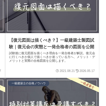
｜
【復元図面は描くべき？】一級建築士製図試
験｜復元会の実態と一発合格者の図面を公開
試験後に復元図面を描くべき理由を一発合格者が解説。復元会
に行くべきか個人で描くべきか迷っている方へ、メリット・デ
メリットと実際の合格図面を公開します。
7
2021.08.21
2026.05.17
一級建築士の合格ノウハウ