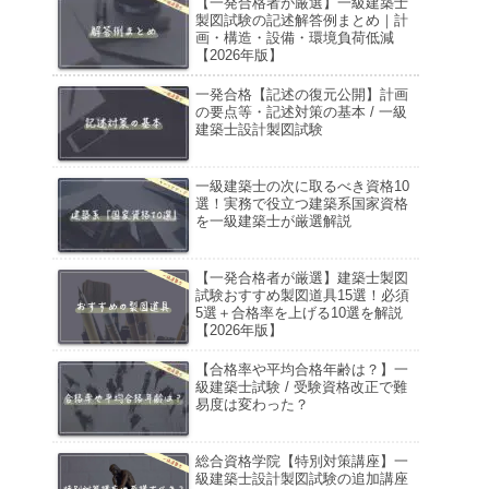
【一発合格者が厳選】一級建築士
製図試験の記述解答例まとめ｜計
画・構造・設備・環境負荷低減
【2026年版】
一発合格【記述の復元公開】計画
の要点等・記述対策の基本 / 一級
建築士設計製図試験
一級建築士の次に取るべき資格10
選！実務で役立つ建築系国家資格
を一級建築士が厳選解説
【一発合格者が厳選】建築士製図
試験おすすめ製図道具15選！必須
5選＋合格率を上げる10選を解説
【2026年版】
【合格率や平均合格年齢は？】一
級建築士試験 / 受験資格改正で難
易度は変わった？
総合資格学院【特別対策講座】一
級建築士設計製図試験の追加講座