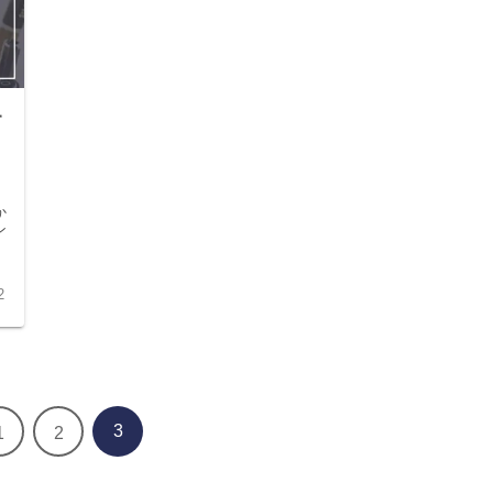
す
か
ン
た
2
3
1
2