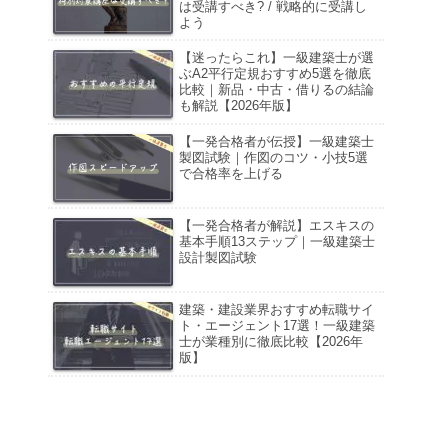
は受講すべき? / 戦略的に受講し
よう
【迷ったらこれ】一級建築士が選
ぶA2平行定規おすすめ5選を徹底
比較｜新品・中古・借りるの結論
も解説【2026年版】
【一発合格者が伝授】一級建築士
製図試験｜作図のコツ・小技5選
で合格率を上げる
【一発合格者が解説】エスキスの
基本手順13ステップ｜一級建築士
設計製図試験
建築・建設業界おすすめ転職サイ
ト・エージェント17選！一級建築
士が業種別に徹底比較【2026年
版】